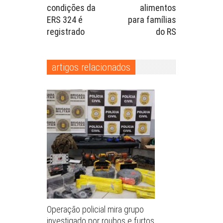
condições da
alimentos
ERS 324 é
para famílias
registrado
do RS
artigos relacionados
Operação policial mira grupo
investigado por roubos e furtos