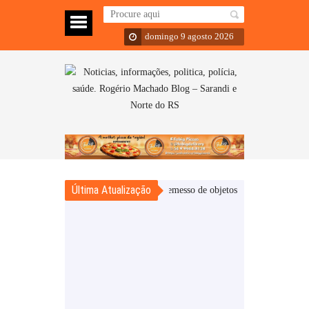
domingo 9 agosto 2026
Última Atualização
adolescente é apreendido por arremesso de objetos para presídio
Hiper Wag