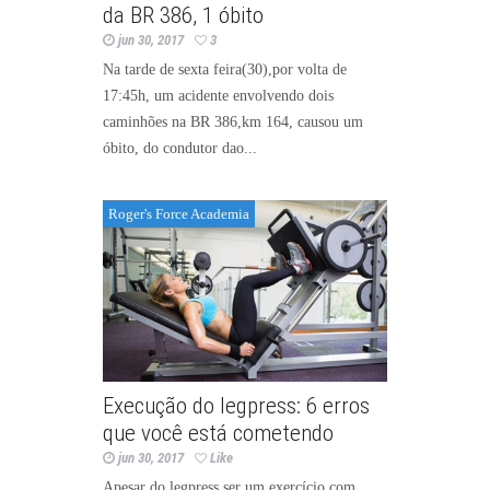
da BR 386, 1 óbito
jun 30, 2017
3
Na tarde de sexta feira(30),por volta de
17:45h, um acidente envolvendo dois
caminhões na BR 386,km 164, causou um
óbito, do condutor dao...
Roger's Force Academia
Execução do legpress: 6 erros
que você está cometendo
jun 30, 2017
Like
Apesar do legpress ser um exercício com