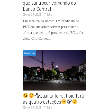
que vai trocar comando do
Banco Central
set 28, 2022
Like
Em sabatina na Record TV, candidato do
PDT diz que armas servem para matar e
afirma que demitirá presidente do BC se for
eleito Ciro Gomes...
Notícias
🫣Quarta feira, hoje fará
as quatro estações
🫣
set 28, 2022
Like