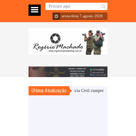
sexta-feira 7 agosto 2026
Última Atualização
Sarandi – Policia Civil cumpre mandado de busca e apree