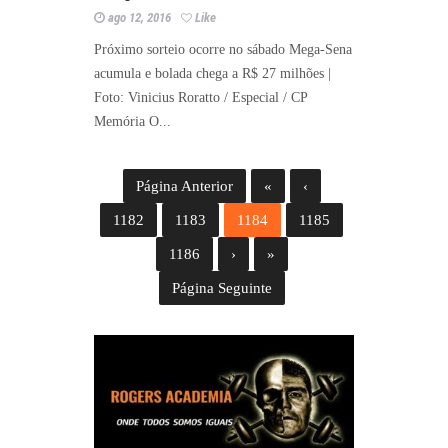
ago 12, 2016
Like
Próximo sorteio ocorre no sábado Mega-Sena
acumula e bolada chega a R$ 27 milhões |
Foto: Vinicius Roratto / Especial / CP
Memória O...
Página Anterior
«
‹
1182
1183
1184
1185
1186
›
»
Página Seguinte