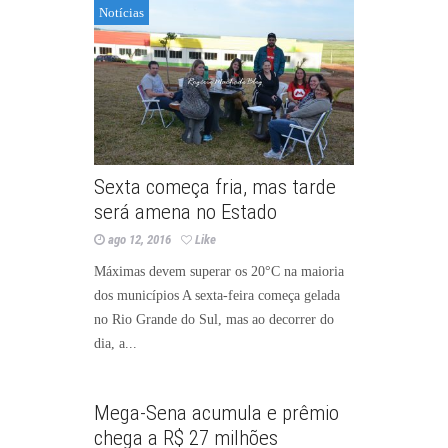
Notícias
Sexta começa fria, mas tarde
será amena no Estado
ago 12, 2016
Like
Máximas devem superar os 20°C na maioria
dos municípios A sexta-feira começa gelada
no Rio Grande do Sul, mas ao decorrer do
dia, a...
Notícias
Mega-Sena acumula e prêmio
chega a R$ 27 milhões