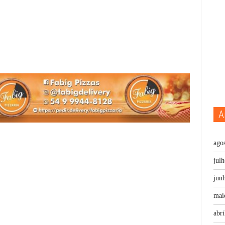
A
ago
jul
jun
mai
abri