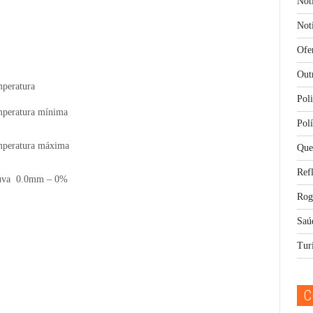
Notí
Noti
Ofe
Out
peratura
Poli
peratura mínima
Polí
peratura máxima
Que
Ref
uva 0.0mm – 0%
Rog
Saú
Tur
C