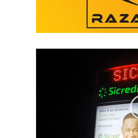
Tocador
de
vídeo