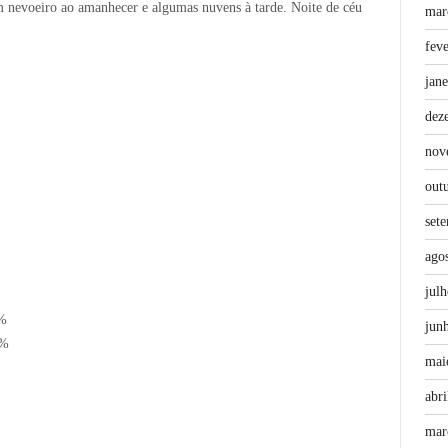
om nevoeiro ao amanhecer e algumas nuvens à tarde. Noite de céu
mar
fev
jan
dez
nov
out
set
ago
jul
%
jun
9%
mai
abri
mar