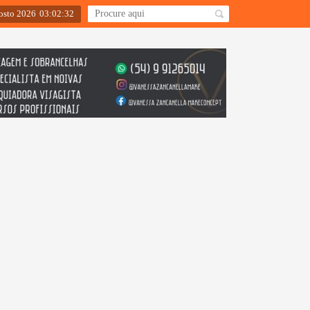
gosto 2026
03
:
02
:
34