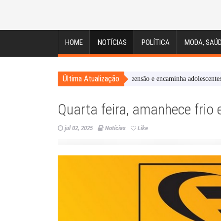
HOME
NOTÍCIAS
POLÍTICA
MODA, SAÚD
Última Atualização
vil cumpre mandado de busca e apreensão e encaminha adolescentes aoCASE.
Quarta feira, amanhece frio
jul 02, 2025
Notícias
Like