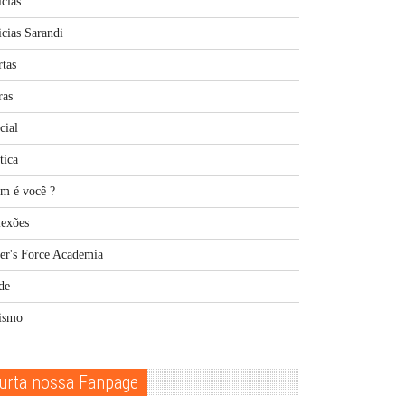
cias
cias Sarandi
rtas
ras
cial
tica
m é você ?
lexões
er's Force Academia
de
ismo
urta nossa Fanpage