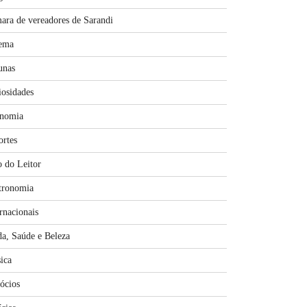
ara de vereadores de Sarandi
ema
unas
iosidades
nomia
ortes
o do Leitor
tronomia
rnacionais
a, Saúde e Beleza
ica
ócios