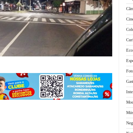
Câm
Cin
Col
Cur
Eco
Esp
Fot
Gas
Inte
Mod
Mús
Neg