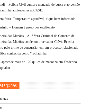
andi – Policia Civil cumpre mandado de busca e apreensão
ncaminha adolescentes aoCASE.
nta feira. Temperatura agradável, fique bem informado
azinho – Homem é preso por estelionato
meira das Missões – A 1ª Vara Criminal da Comarca de
meira das Missões condenou o vereador Clóvis Brizola
no pelo crime de concussão, em um processo relacionado
rática conhecida como “rachadinha
 apreende mais de 120 quilos de maconha em Frederico
tphalen
ategorias
dentes
gs