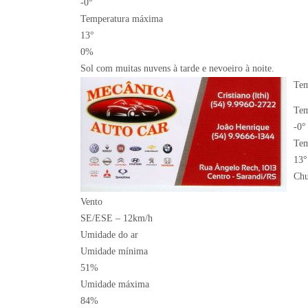
-0°
Temperatura máxima
13°
0%
Sol com muitas nuvens à tarde e nevoeiro à noite.
Tem
Tem
-0°
Tem
13°
Ch
Vento
SE/ESE – 12km/h
Umidade do ar
Umidade mínima
51%
Umidade máxima
84%