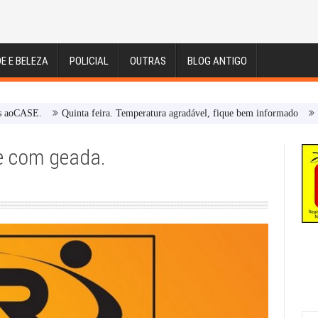
E E BELEZA
POLICIAL
OUTRAS
BLOG ANTIGO
Quinta feira. Temperatura agradável, fique bem informado
Carazinho – 
 e com geada.