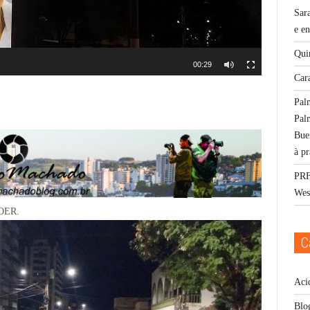
Sar
e e
Qui
00:29
Car
Pal
Pal
Bue
à p
PRF
Wes
OER.
C
Aci
Blo