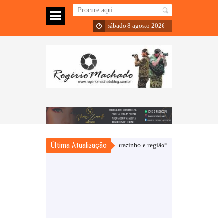
sábado 8 agosto 2026
Última Atualização
estigado por roubos e furtos em Carazinho e região*
Sarandi – Homem é pre