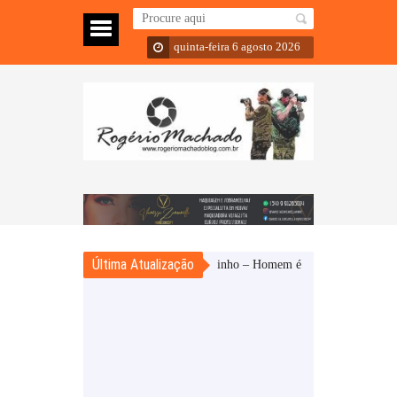
quinta-feira 6 agosto 2026
Última Atualização
Carazinho – Homem é preso por estelionato
Pal