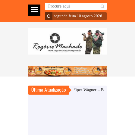
segunda-feira 10 agosto 2026
Última Atualização
Hiper Wagner – Feliz dia dos Pais
Seberi- 