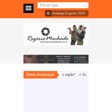
domingo 9 agosto 2026
Última Atualização
por roubos e furtos em Carazinho e região*
Sarandi – Homem é preso e adol